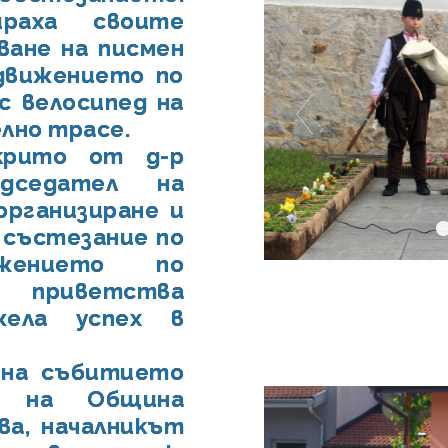
ираха своите
ване на писмен
движението по
с велосипед на
лно трасе.
крито от д-р
дседател на
организиране и
 състезание по
жението по
 приветства
ела успех в
 на събитието
т на Община
ва, началникът