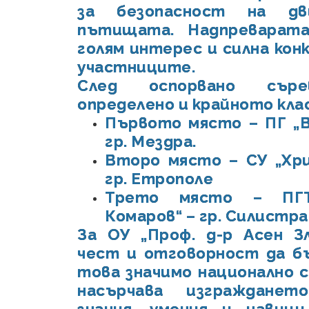
за безопасност на дв
пътищата. Надпреварат
голям интерес и силна кон
участниците.
След оспорвано съре
определено и крайното кла
Първото място – ПГ „В
гр. Мездра.
Второ място – СУ „Хр
гр. Етрополе
Трето място – ПГТ
Комаров“ – гр. Силистра
За ОУ „Проф. д-р Асен З
чест и отговорност да б
това значимо национално 
насърчава изграждане