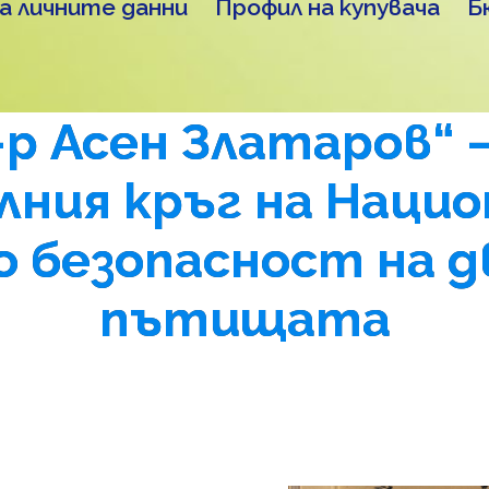
а личните данни
Профил на купувача
Б
-р Асен Златаров“ 
лния кръг на Наци
о безопасност на 
пътищата