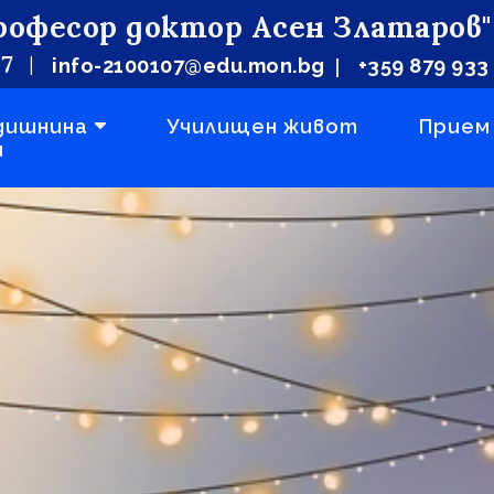
рофесор доктор Асен Златаров"
 7
|
|
info-2100107
@edu.mon.bg
+359 879 933
дишнина
Училищен живот
Прием
и