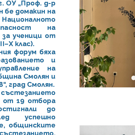
г. ОУ „Проф. д-р
н бе домакин на
Националното
пасност на
за ученици от
I–X клас).
ния форум бяха
азованието и
управление на
бщина Смолян и
“, град Смолян.
състезанието
 от 19 отбора
стигнали до
лед успешно
е, общинските
 състезанието.