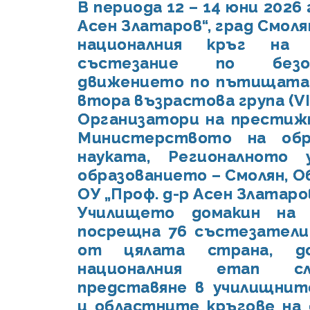
В периода 12 – 14 юни 2026 
Асен Златаров“, град Смоля
националния кръг на 
състезание по безо
движението по пътищата 
втора възрастова група (VII
Организатори на престиж
Министерството на обр
науката, Регионалното 
образованието – Смолян, О
ОУ „Проф. д-р Асен Златаров
Училището домакин на 
посрещна 76 състезатели
от цялата страна, до
националния етап с
представяне в училищнит
и областните кръгове на