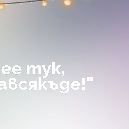
ее тук,
авсякъде!"