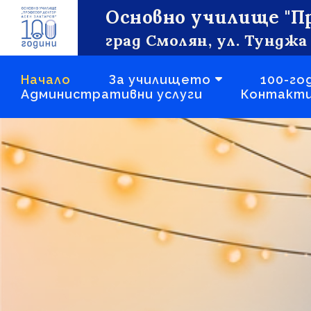
Основно училище "П
град Смолян, ул. Тунджа
Начало
За училището
100-го
Административни услуги
Контакт