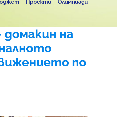
юджет
Проекти
Олимпиади
– домакин на
оналното
движението по