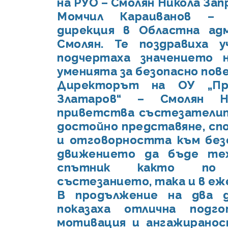
на РУО – Смолян Никола Запр
Момчил Караиванов – 
дирекция в Областна ад
Смолян. Те поздравиха 
подчертаха значението 
уменията за безопасно пов
Директорът на ОУ „Пр
Златаров“ – Смолян Н
приветства състезателит
достойно представяне, сп
и отговорността към без
движението да бъде те
спътник както по
състезанието, така и в е
В продължение на два 
показаха отлична подго
мотивация и ангажиранос