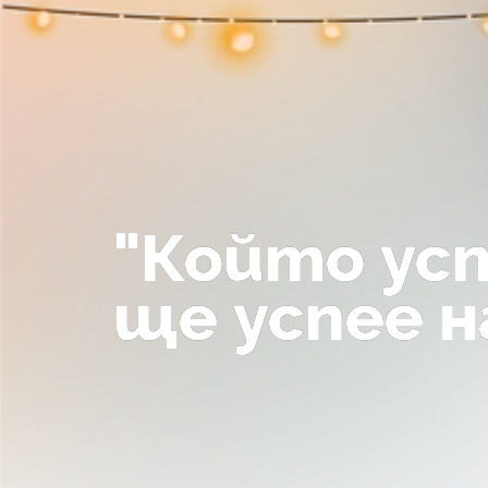
"Който усп
ще успее н