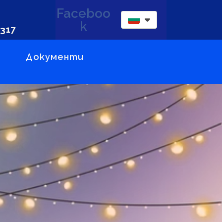
Faceboo
k
 317
Документи