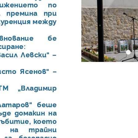
ижението по
а премина при
куренция между
внование бе
сиране:
асил Левски“ –
исто Ясенов“ –
М „Владимир
латаров“ беше
ъде домакин на
събитие, което
то на трайни