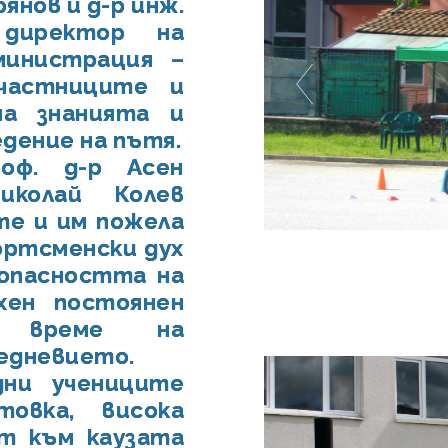
янов и д-р инж.
директор на
министрация –
участниците и
на знанията и
едение на пътя.
оф. д-р Асен
иколай Колев
е и им пожела
ортсменски дух
опасността на
хен постоянен
 време на
жедневието.
дни учениците
товка, висока
т към каузата