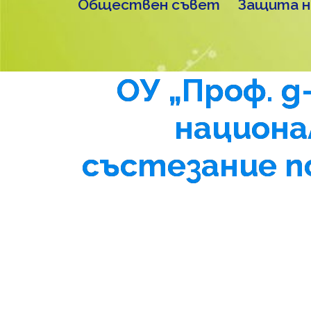
Обществен съвет
Защита н
ОУ „Проф. д
национа
състезание п