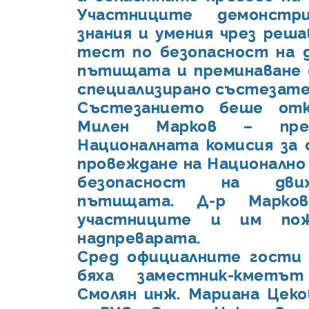
Участниците демонстр
знания и умения чрез реша
тест по безопасност на 
пътищата и преминаване 
специализирано състезате
Състезанието беше от
Милен Марков – пре
Националната комисия за 
провеждане на Национално
безопасност на дви
пътищата. Д-р Марков
участниците и им пож
надпреварата.
Сред официалните гости
бяха заместник-кметъ
Смолян инж. Мариана Цеко